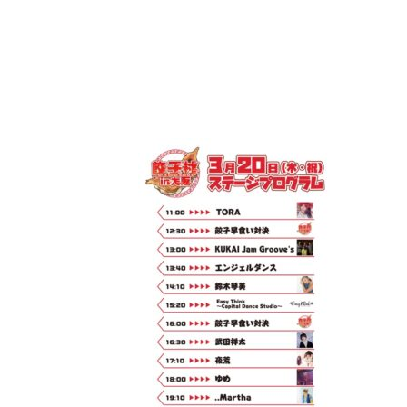
コ
ナ
ン
ビ
テ
ゲ
ン
ー
ツ
シ
へ
ョ
ス
ン
キ
に
ッ
移
プ
動