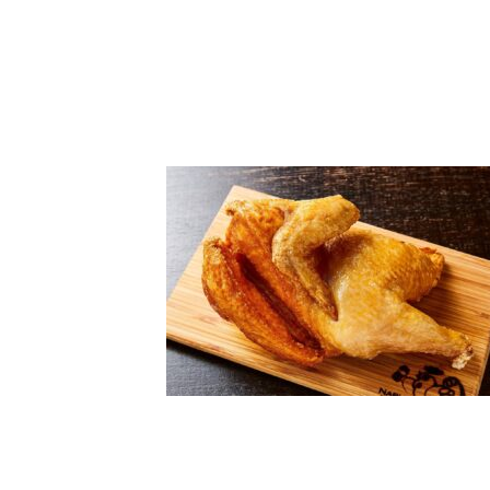
コ
ナ
ン
ビ
テ
ゲ
ン
ー
ツ
シ
へ
ョ
ス
ン
キ
に
ッ
移
プ
動