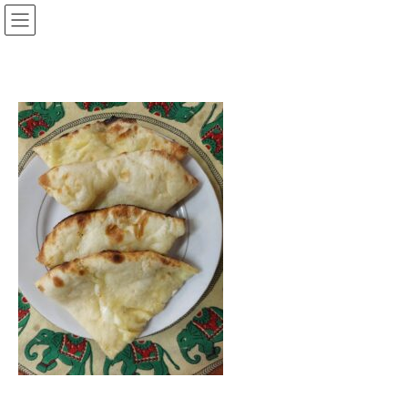
コ
ナ
ン
ビ
テ
ゲ
ン
ー
ツ
シ
へ
ョ
ス
ン
キ
に
ッ
移
プ
動