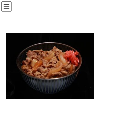
コ
ナ
ン
ビ
テ
ゲ
ン
ー
ツ
シ
へ
ョ
ス
ン
キ
に
ッ
移
プ
動